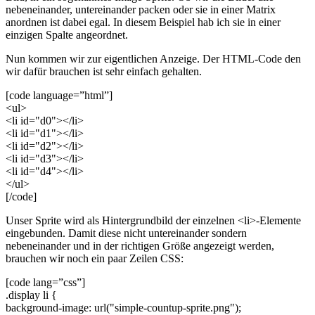
nebeneinander, untereinander packen oder sie in einer Matrix
anordnen ist dabei egal. In diesem Beispiel hab ich sie in einer
einzigen Spalte angeordnet.
Nun kommen wir zur eigentlichen Anzeige. Der HTML-Code den
wir dafür brauchen ist sehr einfach gehalten.
[code language=”html”]
<ul>
<li id="d0"></li>
<li id="d1"></li>
<li id="d2"></li>
<li id="d3"></li>
<li id="d4"></li>
</ul>
[/code]
Unser Sprite wird als Hintergrundbild der einzelnen <li>-Elemente
eingebunden. Damit diese nicht untereinander sondern
nebeneinander und in der richtigen Größe angezeigt werden,
brauchen wir noch ein paar Zeilen CSS:
[code lang=”css”]
.display li {
background-image: url("simple-countup-sprite.png");