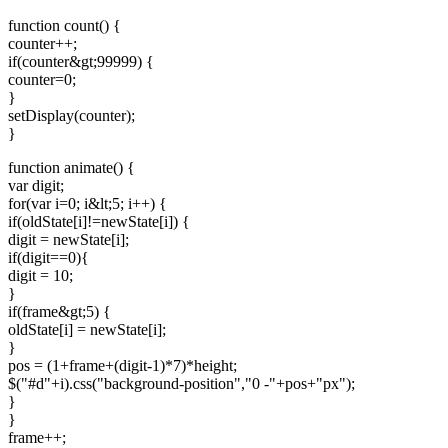
function count() {
counter++;
if(counter&gt;99999) {
counter=0;
}
setDisplay(counter);
}
function animate() {
var digit;
for(var i=0; i&lt;5; i++) {
if(oldState[i]!=newState[i]) {
digit = newState[i];
if(digit==0){
digit = 10;
}
if(frame&gt;5) {
oldState[i] = newState[i];
}
pos = (1+frame+(digit-1)*7)*height;
$("#d"+i).css("background-position","0 -"+pos+"px");
}
}
frame++;