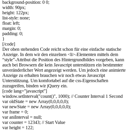
background-position: 0 0;
width: 90px;
height: 122px;
list-style: none;
float: left;
margin: 0;
padding: 0;
}
[/code]
Der oben stehenden Code reicht schon für eine einfache statische
Anzeige. In dem wir den einzelnen <li>-Elementen mittels dem
“style”-Attribut die Position des Hintergrundbildes vorgeben, kann
auch bei Browsern die kein Javascript unterstützen ein bestimmter
unveränderlicher Wert angezeigt werden. Um jedoch eine animierte
Anzeige zu erhalten brauchen wir noch etwas Javascript
Unterstützung. Um komfortabel auf die css-Eigenschaften
zuzugreifen, binden wir jQuery ein.
[code lang=”javascript”]
window.setInterval("count()", 1000); // Counter Interval 1 Second
var oldState = new Array(0,0,0,0,0);
var newState = new Array(0,0,0,0,0);
var frame = 0;
var aniInterval = null;
var counter = 12343; // Start Value
var height = 122;