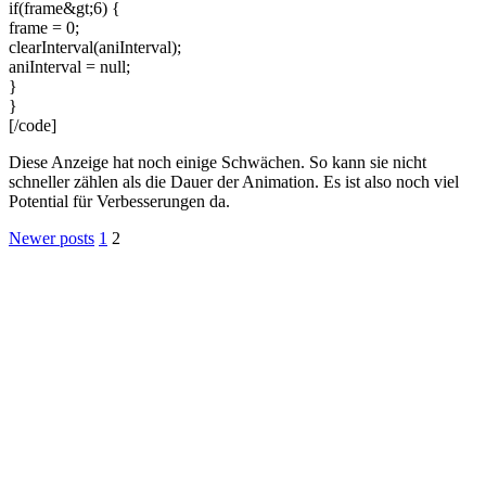
if(frame&gt;6) {
frame = 0;
clearInterval(aniInterval);
aniInterval = null;
}
}
[/code]
Diese Anzeige hat noch einige Schwächen. So kann sie nicht
schneller zählen als die Dauer der Animation. Es ist also noch viel
Potential für Verbesserungen da.
Posts
Newer posts
1
2
pagination